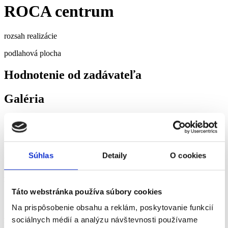
ROCA centrum
rozsah realizácie
podlahová plocha
Hodnotenie od zadávateľa
Galéria
Spoznajte naše ďalšie referencie
Súhlas
Detaily
O cookies
VSE – administratívna budova
Košice, Slovensko
Táto webstránka používa súbory cookies
Na prispôsobenie obsahu a reklám, poskytovanie funkcií
sociálnych médií a analýzu návštevnosti používame
FLORIAN residence