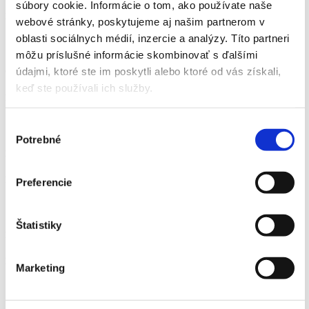
súbory cookie. Informácie o tom, ako používate naše
Bratislava, Slovensko
webové stránky, poskytujeme aj našim partnerom v
oblasti sociálnych médií, inzercie a analýzy. Títo partneri
môžu príslušné informácie skombinovať s ďalšími
údajmi, ktoré ste im poskytli alebo ktoré od vás získali,
ČEREŠNE LIVING
keď ste používali ich služby.
Bratislava, Slovensko
Výber
Potrebné
súhlasu
Byty Duo 2
Prešov, Košice
Preferencie
Štatistiky
ROCA centrum
Košice, Slovensko
Marketing