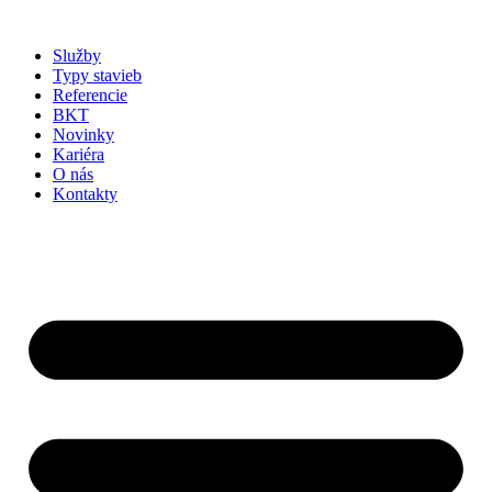
Preskočiť
na
Služby
obsah
Typy stavieb
Referencie
BKT
Novinky
Kariéra
O nás
Kontakty