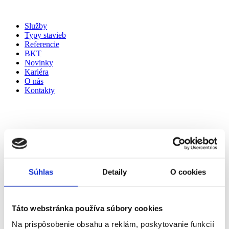
Preskočiť
na
Služby
obsah
Typy stavieb
Referencie
BKT
Novinky
Kariéra
O nás
Kontakty
Súhlas
Detaily
O cookies
Táto webstránka používa súbory cookies
Na prispôsobenie obsahu a reklám, poskytovanie funkcií